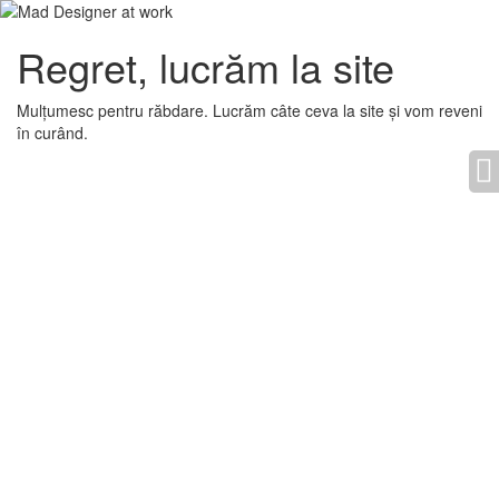
Regret, lucrăm la site
Mulțumesc pentru răbdare. Lucrăm câte ceva la site și vom reveni
în curând.