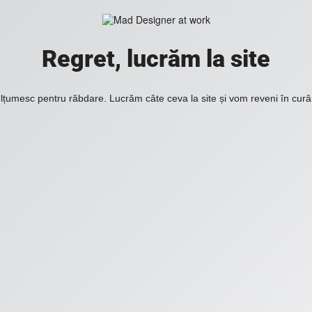
Regret, lucrăm la site
lțumesc pentru răbdare. Lucrăm câte ceva la site și vom reveni în curâ