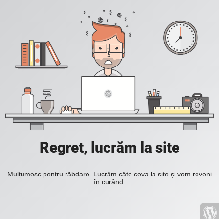
Regret, lucrăm la site
Mulțumesc pentru răbdare. Lucrăm câte ceva la site și vom reveni
în curând.