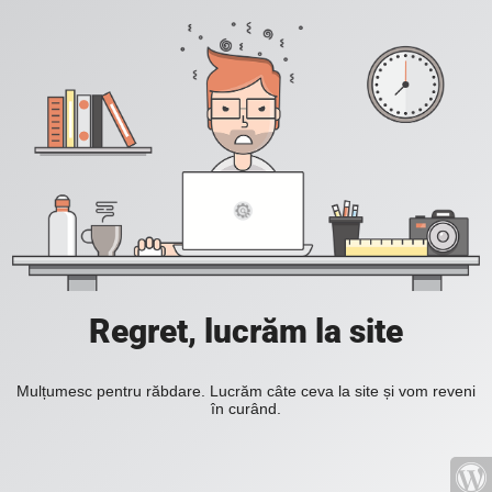
Regret, lucrăm la site
Mulțumesc pentru răbdare. Lucrăm câte ceva la site și vom reveni
în curând.