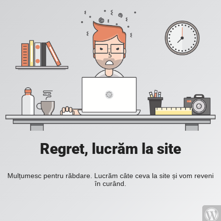
Regret, lucrăm la site
Mulțumesc pentru răbdare. Lucrăm câte ceva la site și vom reveni
în curând.