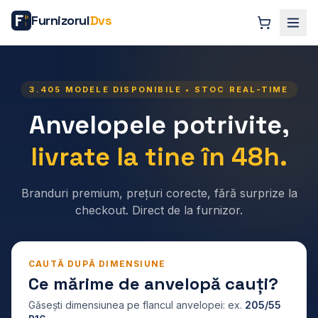
Furnizorul
Dvs
3.405
MODELE DISPONIBILE • STOC REAL-TIME
Anvelopele potrivite,
livrate la tine în 48h.
Branduri premium, prețuri corecte, fără surprize la
checkout. Direct de la furnizor.
CAUTĂ DUPĂ DIMENSIUNE
Ce mărime de anvelopă cauți?
Găsești dimensiunea pe flancul anvelopei: ex.
205/55