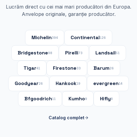
Lucrăm direct cu cei mai mari producători din Europa.
Anvelope originale, garanție producător.
Michelin
Continental
394
126
Bridgestone
Pirelli
Landsail
98
73
51
Tigar
Firestone
Barum
41
33
26
Goodyear
Hankook
evergreen
26
19
14
Bfgoodrich
Kumho
Hifly
11
9
8
Catalog complet