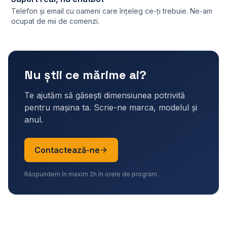
Telefon și email cu oameni care înțeleg ce-ți trebuie. Ne-am
ocupat de mii de comenzi.
Nu știi ce mărime ai?
Te ajutăm să găsești dimensiunea potrivită
pentru mașina ta. Scrie-ne marca, modelul și
anul.
Contactează-ne
Răspundem în maxim 2h în orele de program.