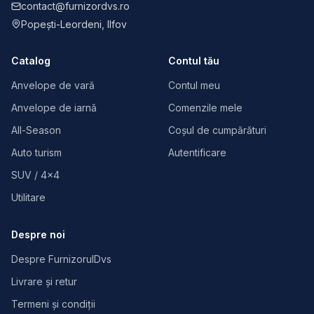
contact@furnizordvs.ro
Popești-Leordeni, Ilfov
Catalog
Contul tău
Anvelope de vară
Contul meu
Anvelope de iarnă
Comenzile mele
All-Season
Coșul de cumpărături
Auto turism
Autentificare
SUV / 4×4
Utilitare
Despre noi
Despre FurnizorulDvs
Livrare și retur
Termeni și condiții