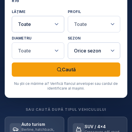
R16
LĂȚIME
PROFIL
DIAMETRU
SEZON
Caută
Nu știi ce mărime ai? Verifică flancul anvelopei sau cardul de
identificare al mașinii.
SAU CAUTĂ DUPĂ TIPUL VEHICULULUI
Auto turism
SUV / 4×4
Berline, hatchback,
Crossover, off-road