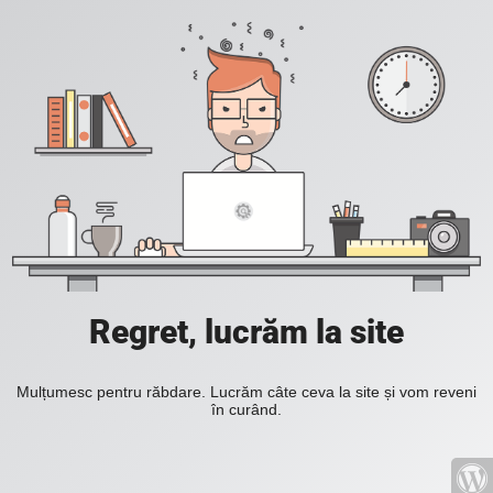
Regret, lucrăm la site
Mulțumesc pentru răbdare. Lucrăm câte ceva la site și vom reveni
în curând.