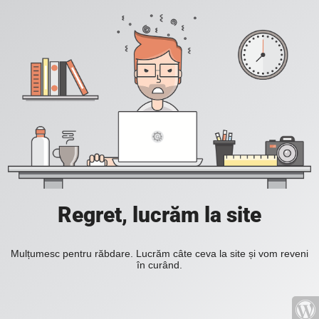
Regret, lucrăm la site
Mulțumesc pentru răbdare. Lucrăm câte ceva la site și vom reveni
în curând.